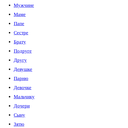
Мужчине
Маме
Папе
Сестре
Брату
Подруге
Другу
Девушке
Парню
Девочке
Мальчику
Дочери
Сыну
Зятю