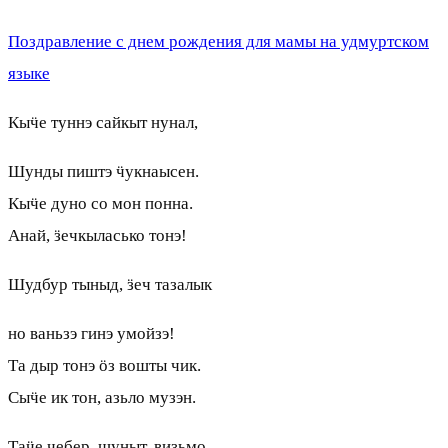
Поздравление с днем рождения для мамы на удмуртском
языке
Кыӵе туннэ сайкыт нунал,
Шунды пиштэ ӵукнаысен.
Кыӵе дуно со мон понна.
Анай, ӟечкыласько тонэ!
Шудбур тыныд, ӟеч тазалык
но ваньзэ гинэ умойзэ!
Та дыр тонэ ӧз вошты чик.
Сыӵе ик тон, азьло музэн.
Таӵе чебер, шуныт, визьмо.