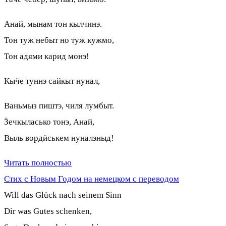
Анай, мынам тон кылчинэ.
Тон туж небыт но туж кужмо,
Тон адями карид монэ!
Кыӵе туннэ сайкыт нунал,
Ваньмыз пиштэ, чиля лумбыт.
Ӟечкыласько тонэ, Анай,
Выль вордӥськем нуналэныд!
Читать полностью
Стих с Новым Годом на немецком с переводом
Will das Glück nach seinem Sinn
Dir was Gutes schenken,