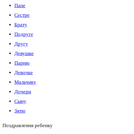
Папе
Сестре
Брату
Подруге
Другу
Девушке
Парню
Девочке
Мальчику
Дочери
Сыну
Зятю
Поздравления ребенку