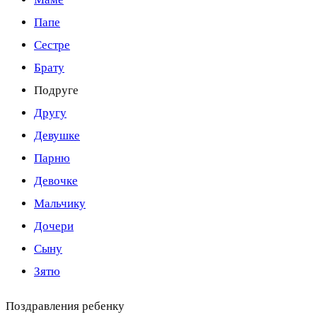
Папе
Сестре
Брату
Подруге
Другу
Девушке
Парню
Девочке
Мальчику
Дочери
Сыну
Зятю
Поздравления ребенку