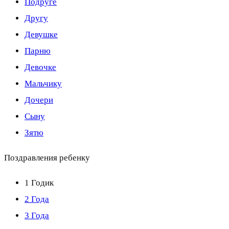
Подруге
Другу
Девушке
Парню
Девочке
Мальчику
Дочери
Сыну
Зятю
Поздравления ребенку
1 Годик
2 Года
3 Года