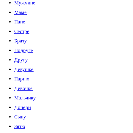
Мужчине
Маме
Папе
Сестре
Брату
Подруге
Другу
Девушке
Парню
Девочке
Мальчику
Дочери
Сыну
Зятю