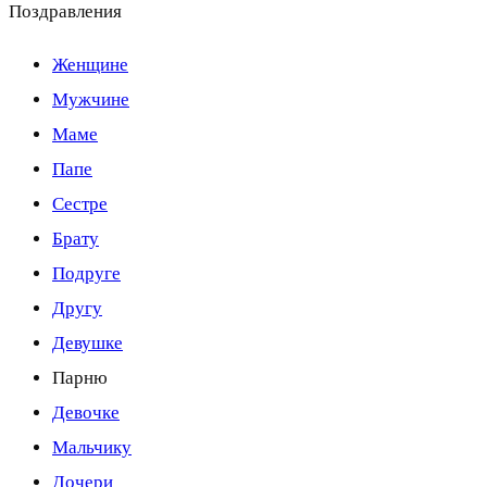
Поздравления
Женщине
Мужчине
Маме
Папе
Сестре
Брату
Подруге
Другу
Девушке
Парню
Девочке
Мальчику
Дочери