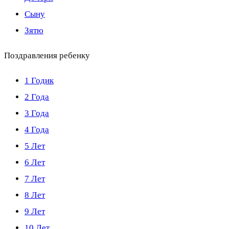
Сыну
Зятю
Поздравления ребенку
1 Годик
2 Года
3 Года
4 Года
5 Лет
6 Лет
7 Лет
8 Лет
9 Лет
10 Лет