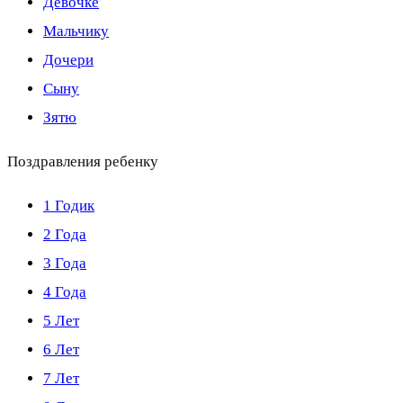
Девочке
Мальчику
Дочери
Сыну
Зятю
Поздравления ребенку
1 Годик
2 Года
3 Года
4 Года
5 Лет
6 Лет
7 Лет