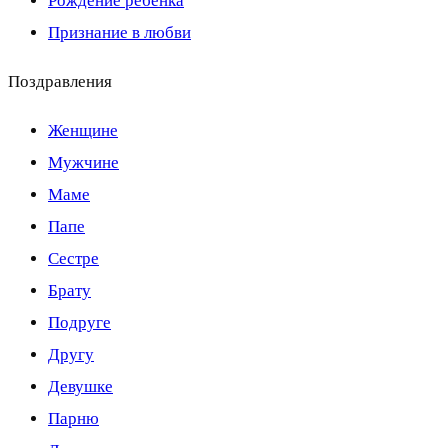
Рождение ребенка
Признание в любви
Поздравления
Женщине
Мужчине
Маме
Папе
Сестре
Брату
Подруге
Другу
Девушке
Парню