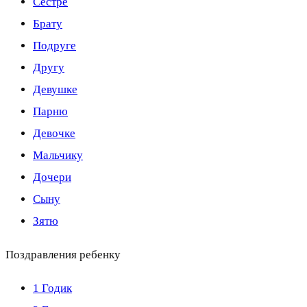
Сестре
Брату
Подруге
Другу
Девушке
Парню
Девочке
Мальчику
Дочери
Сыну
Зятю
Поздравления ребенку
1 Годик