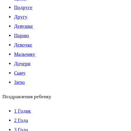
Подруге
Другу
Девушке
Парню
Девочке
Мальчику
Дочери
Сыну
Зятю
Поздравления ребенку
1 Годик
2 Года
3 Года