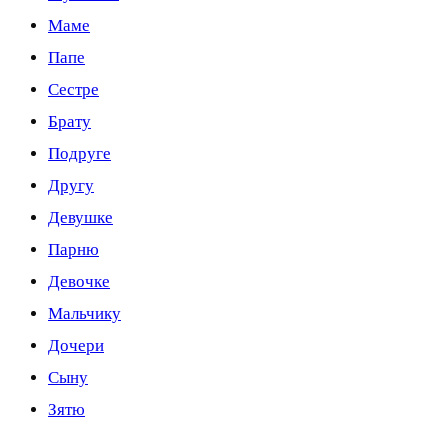
Маме
Папе
Сестре
Брату
Подруге
Другу
Девушке
Парню
Девочке
Мальчику
Дочери
Сыну
Зятю