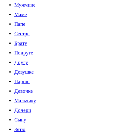
Мужчине
Маме
Папе
Сестре
Брату
Подруге
Другу
Девушке
Парню
Девочке
Мальчику
Дочери
Сыну
Зятю