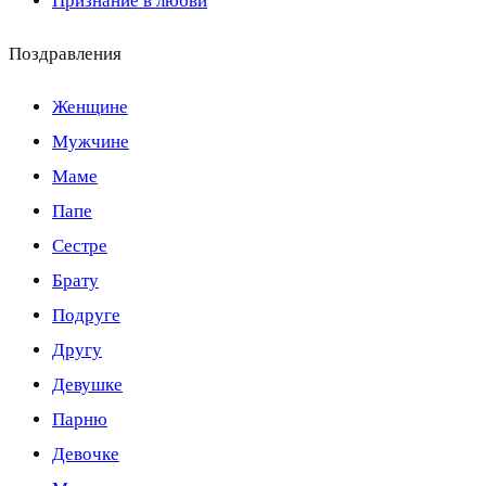
Признание в любви
Поздравления
Женщине
Мужчине
Маме
Папе
Сестре
Брату
Подруге
Другу
Девушке
Парню
Девочке