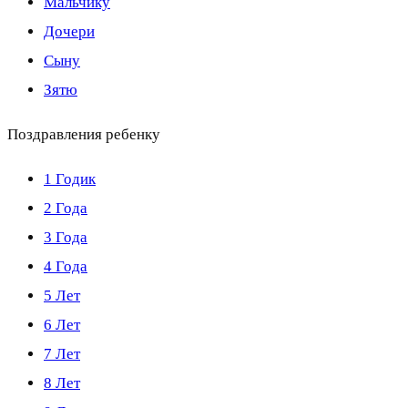
Мальчику
Дочери
Сыну
Зятю
Поздравления ребенку
1 Годик
2 Года
3 Года
4 Года
5 Лет
6 Лет
7 Лет
8 Лет