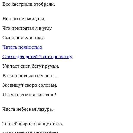
Все кастрюли отобрали,
Но они не ожидали,
Что припрятал я в yглy
Сковородкy и пилy.
Читать полностью
Стихи для детей 5 лет про весну
Уж тает снег, бегут ручьи,
В окно повеяло весною…
Засвищут скоро соловьи,
И лес оденется листвою!
Чиста небесная лазурь,
Теплей и ярче солнце стало,