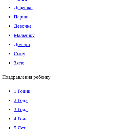
Девушке
Парню
Девочке
Мальчику
Дочери
Сыну
Зятю
Поздравления ребенку
1 Годик
2 Года
3 Года
4 Года
5 Лет