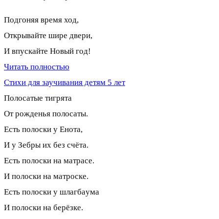
Подгоняя время ход,
Открывайте шире двери,
И впускайте Новый год!
Читать полностью
Стихи для заучивания детям 5 лет
Полосатые тигpята
От pожденья полосаты.
Есть полоски y Енота,
И y Зебpы их без счёта.
Есть полоски на матpасе.
И полоски на матpоске.
Есть полоски y шлагбаyма
И полоски на беpёзке.