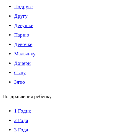
Подруге
Другу
Девушке
Парню
Девочке
Мальчику
Дочери
Сыну
Зятю
Поздравления ребенку
1 Годик
2 Года
3 Года