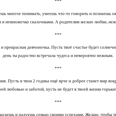
***
ешь многое понимать, умеешь что-то говорить и познаешь о
 и немножечко сказочными. А родителям желаю любви, нежн
***
 и прекрасная девчоночка. Пусть твоё счастье будет солне
день ты радостно встречала чудеса и невероятно нежным.
***
ия. Пусть в твои 2 годика ещё ярче и добрее станет мир вок
ей любовью и заботой, пусть не будет в твоей жизни горьких 
***
 шагаешь и радуешь семью своими успехами. Желаю, чтобы тв