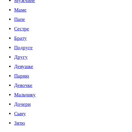
Мужчине
Маме
Папе
Сестре
Брату
Подруге
Другу
Девушке
Парню
Девочке
Мальчику
Дочери
Сыну
Зятю