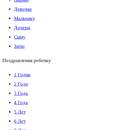
Девочке
Мальчику
Дочери
Сыну
Зятю
Поздравления ребенку
1 Годик
2 Года
3 Года
4 Года
5 Лет
6 Лет