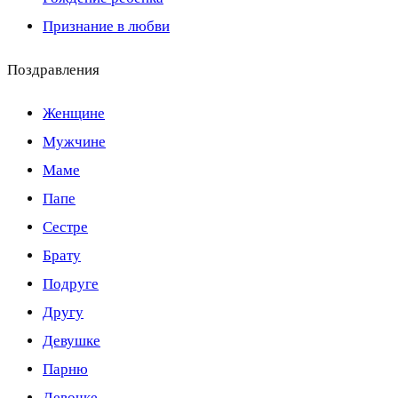
Признание в любви
Поздравления
Женщине
Мужчине
Маме
Папе
Сестре
Брату
Подруге
Другу
Девушке
Парню
Девочке