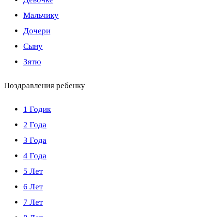
Мальчику
Дочери
Сыну
Зятю
Поздравления ребенку
1 Годик
2 Года
3 Года
4 Года
5 Лет
6 Лет
7 Лет