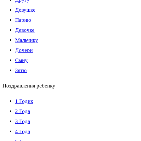
Девушке
Парню
Девочке
Мальчику
Дочери
Сыну
Зятю
Поздравления ребенку
1 Годик
2 Года
3 Года
4 Года