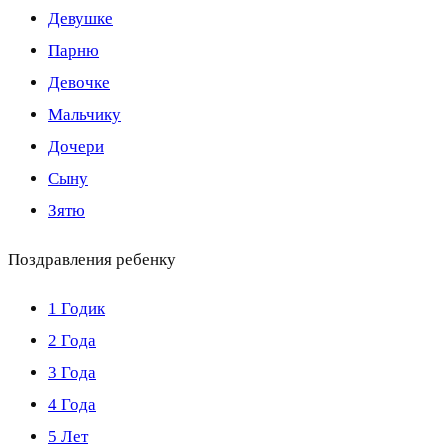
Девушке
Парню
Девочке
Мальчику
Дочери
Сыну
Зятю
Поздравления ребенку
1 Годик
2 Года
3 Года
4 Года
5 Лет