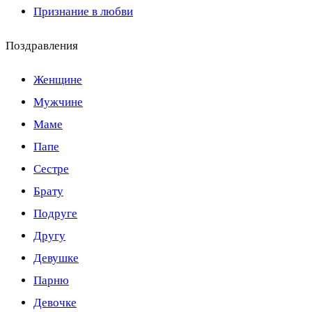
Признание в любви
Поздравления
Женщине
Мужчине
Маме
Папе
Сестре
Брату
Подруге
Другу
Девушке
Парню
Девочке