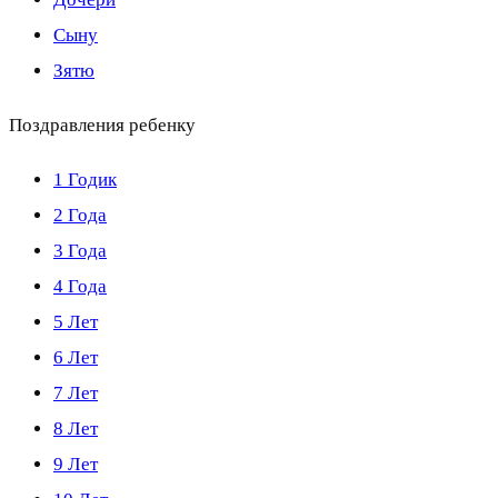
Сыну
Зятю
Поздравления ребенку
1 Годик
2 Года
3 Года
4 Года
5 Лет
6 Лет
7 Лет
8 Лет
9 Лет