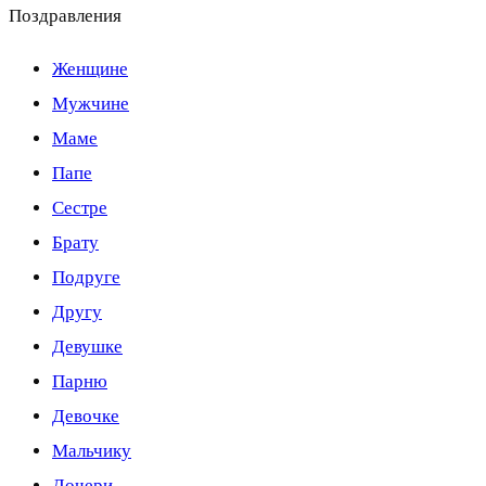
Поздравления
Женщине
Мужчине
Маме
Папе
Сестре
Брату
Подруге
Другу
Девушке
Парню
Девочке
Мальчику
Дочери