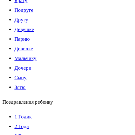
Брату
Подруге
Другу
Девушке
Парню
Девочке
Мальчику
Дочери
Сыну
Зятю
Поздравления ребенку
1 Годик
2 Года