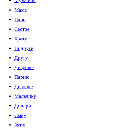
Мужчине
Маме
Папе
Сестре
Брату
Подруге
Другу
Девушке
Парню
Девочке
Мальчику
Дочери
Сыну
Зятю