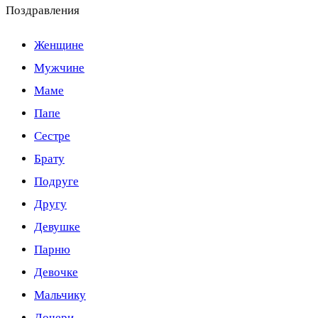
Поздравления
Женщине
Мужчине
Маме
Папе
Сестре
Брату
Подруге
Другу
Девушке
Парню
Девочке
Мальчику
Дочери