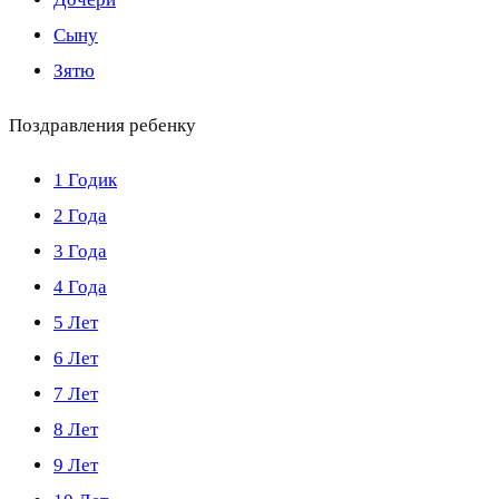
Сыну
Зятю
Поздравления ребенку
1 Годик
2 Года
3 Года
4 Года
5 Лет
6 Лет
7 Лет
8 Лет
9 Лет