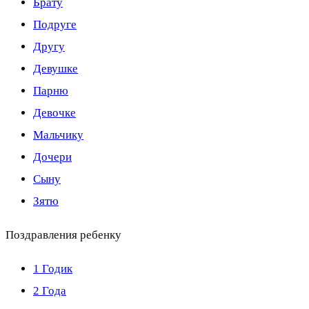
Брату
Подруге
Другу
Девушке
Парню
Девочке
Мальчику
Дочери
Сыну
Зятю
Поздравления ребенку
1 Годик
2 Года