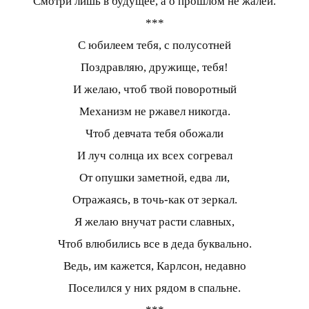
Смотри лишь в будущее, а о прошлом не жалей.
***
С юбилеем тебя, с полусотней
Поздравляю, дружище, тебя!
И желаю, чтоб твой поворотный
Механизм не ржавел никогда.
Чтоб девчата тебя обожали
И луч солнца их всех согревал
От опушки заметной, едва ли,
Отражаясь, в точь-как от зеркал.
Я желаю внучат расти славных,
Чтоб влюбились все в деда буквально.
Ведь, им кажется, Карлсон, недавно
Поселился у них рядом в спальне.