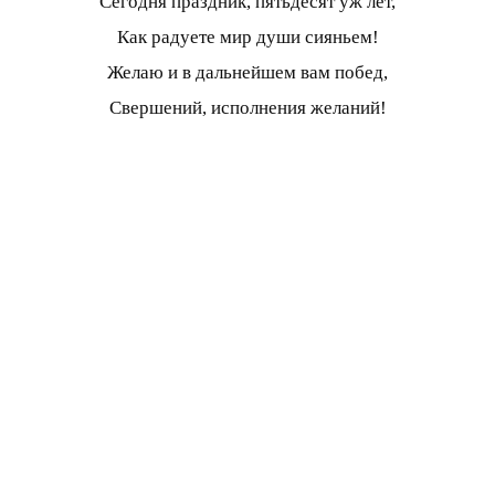
Сегодня праздник, пятьдесят уж лет,
Как радуете мир души сияньем!
Желаю и в дальнейшем вам побед,
Свершений, исполнения желаний!