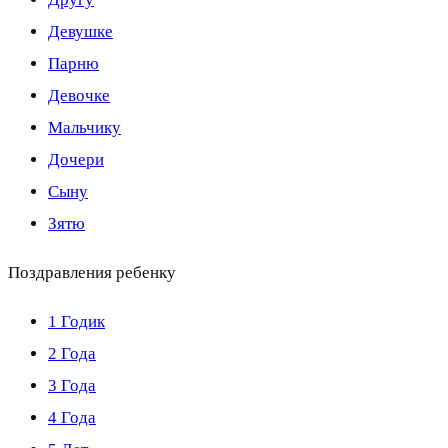
Девушке
Парню
Девочке
Мальчику
Дочери
Сыну
Зятю
Поздравления ребенку
1 Годик
2 Года
3 Года
4 Года