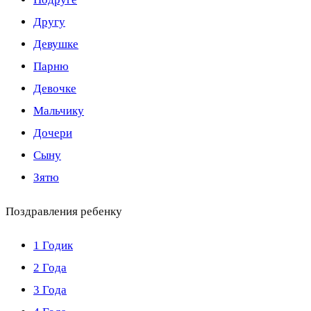
Другу
Девушке
Парню
Девочке
Мальчику
Дочери
Сыну
Зятю
Поздравления ребенку
1 Годик
2 Года
3 Года