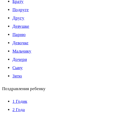
Брату
Подруге
Другу
Девушке
Парню
Девочке
Мальчику
Дочери
Сыну
Зятю
Поздравления ребенку
1 Годик
2 Года