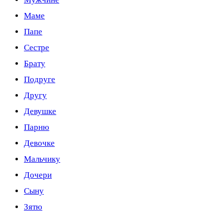
Маме
Папе
Сестре
Брату
Подруге
Другу
Девушке
Парню
Девочке
Мальчику
Дочери
Сыну
Зятю