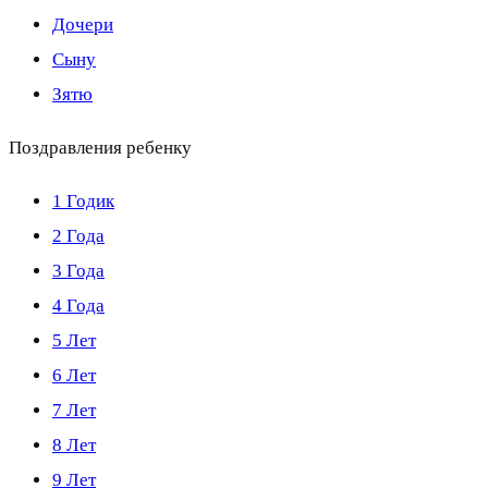
Дочери
Сыну
Зятю
Поздравления ребенку
1 Годик
2 Года
3 Года
4 Года
5 Лет
6 Лет
7 Лет
8 Лет
9 Лет