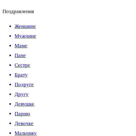
Поздравления
Женщине
Мужчине
Маме
Папе
Сестре
Брату
Подруге
Другу
Девушке
Парню
Девочке
Мальчику