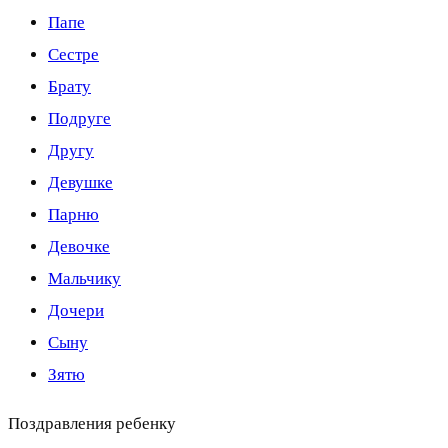
Папе
Сестре
Брату
Подруге
Другу
Девушке
Парню
Девочке
Мальчику
Дочери
Сыну
Зятю
Поздравления ребенку