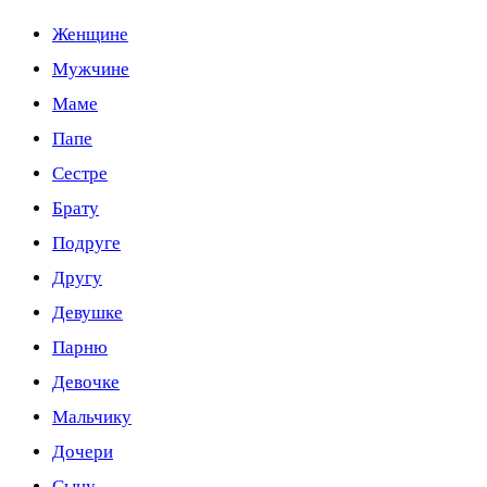
Женщине
Мужчине
Маме
Папе
Сестре
Брату
Подруге
Другу
Девушке
Парню
Девочке
Мальчику
Дочери
Сыну