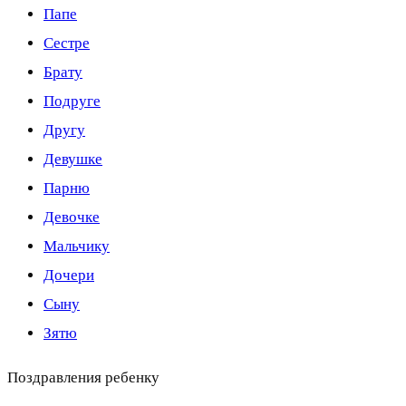
Папе
Сестре
Брату
Подруге
Другу
Девушке
Парню
Девочке
Мальчику
Дочери
Сыну
Зятю
Поздравления ребенку