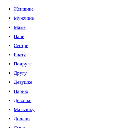
Женщине
Мужчине
Маме
Папе
Сестре
Брату
Подруге
Другу
Девушке
Парню
Девочке
Мальчику
Дочери
Сыну