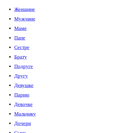
Женщине
Мужчине
Маме
Папе
Сестре
Брату
Подруге
Другу
Девушке
Парню
Девочке
Мальчику
Дочери
Сыну