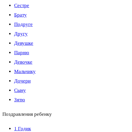
Сестре
Брату
Подруге
Другу
Девушке
Парню
Девочке
Мальчику
Дочери
Сыну
Зятю
Поздравления ребенку
1 Годик