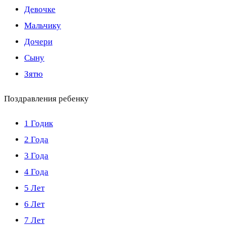
Девочке
Мальчику
Дочери
Сыну
Зятю
Поздравления ребенку
1 Годик
2 Года
3 Года
4 Года
5 Лет
6 Лет
7 Лет