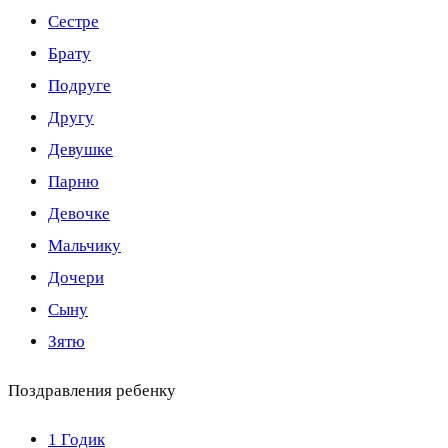
Сестре
Брату
Подруге
Другу
Девушке
Парню
Девочке
Мальчику
Дочери
Сыну
Зятю
Поздравления ребенку
1 Годик