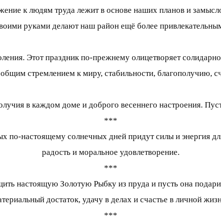
жение к людям труда лежит в основе наших планов и замыслов
своими руками делают наш район ещё более привлекательны
оления. Этот праздник по-прежнему олицетворяет солидарно
 общим стремлением к миру, стабильности, благополучию, с
олучия в каждом доме и доброго весеннего настроения. Пуст
***
вых по-настоящему солнечных дней придут силы и энергия дл
радость и моральное удовлетворение.
***
ить настоящую Золотую Рыбку из пруда и пусть она подарит 
атериальный достаток, удачу в делах и счастье в личной жизн
***