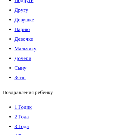
Подруге
Другу
Девушке
Парню
Девочке
Мальчику
Дочери
Сыну
Зятю
Поздравления ребенку
1 Годик
2 Года
3 Года