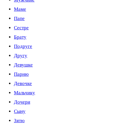
Маме
Папе
Сестре
Брату
Подруге
Другу
Девушке
Парню
Девочке
Мальчику
Дочери
Сыну
Зятю