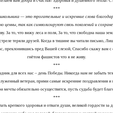
лаем вам добра и счастья! Здоровья и душевного тепла! С 
***
школьника — это трогательные и искренние слова благода
но ценны, так как символизируют связь поколений и сохра
у. За то, что вижу леса и поля, За то, что свободна наша зе
бстреле теряли друзей. Когда в тишине вы читали письмо, Ли
ас, преклонившись пред Вашей слезой, Спасибо скажу вам с 
гнётом фашистов что я не живу.
***
ник для всех нас – день Победы. Никогда нам не забыть те
уженный ветеран, прими самые искренние поздравления и по
ои мечты обязательно осуществятся, пусть судьба будет благ
***
ть крепкого здоровья и отваги души, великой гордости за 