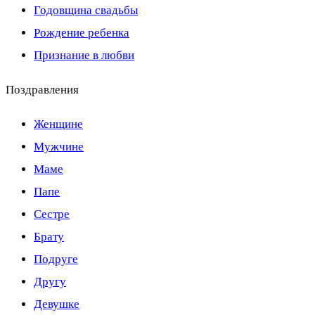
Годовщина свадьбы
Рождение ребенка
Признание в любви
Поздравления
Женщине
Мужчине
Маме
Папе
Сестре
Брату
Подруге
Другу
Девушке