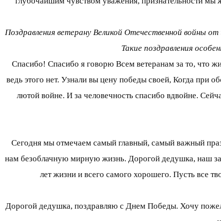
глубочайшим чувством уважения, признательности мы же
Поздравления ветерану Великой Отечественной войны от 
Такие поздравления особен
Спасибо! Спасибо я говорю Всем ветеранам за то, что жив
ведь этого нет. Узнали вы цену победы своей, Когда при о
лютой войне. И за человечность спасибо вдвойне. Сейч
Сегодня мы отмечаем самый главный, самый важный празд
нам безоблачную мирную жизнь. Дорогой дедушка, наш зал
лет жизни и всего самого хорошего. Пусть все тв
Дорогой дедушка, поздравляю с Днем Победы. Хочу пожела