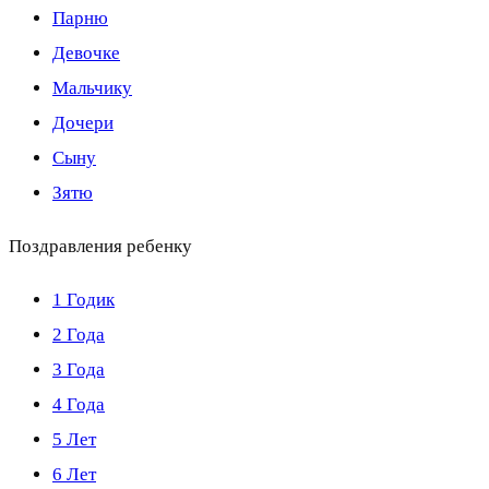
Парню
Девочке
Мальчику
Дочери
Сыну
Зятю
Поздравления ребенку
1 Годик
2 Года
3 Года
4 Года
5 Лет
6 Лет