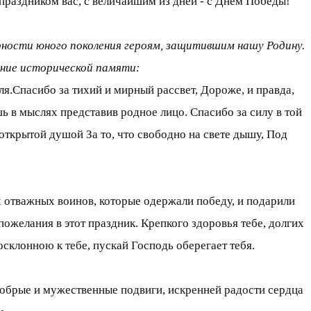
праздником вас, с величайшим из дней - с Днем Победы!
рности юного поколения героям, защитившим нашу Родину.
нение исторической памяти:
мля.Спасибо за тихий и мирный рассвет, Дороже, и правда,
шь в мыслях представив родное лицо. Спасибо за силу в той
открытой душой За то, что свободно на свете дышу, Под
х отважных воинов, которые одержали победу, и подарили
желания в этот праздник. Крепкого здоровья тебе, долгих
осклонною к тебе, пускай Господь оберегает тебя.
добрые и мужественные подвиги, искренней радости сердца