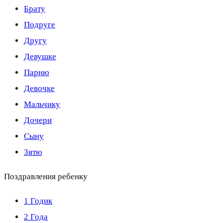
Брату
Подруге
Другу
Девушке
Парню
Девочке
Мальчику
Дочери
Сыну
Зятю
Поздравления ребенку
1 Годик
2 Года