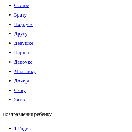
Сестре
Брату
Подруге
Другу
Девушке
Парню
Девочке
Мальчику
Дочери
Сыну
Зятю
Поздравления ребенку
1 Годик