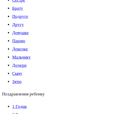
Сестре
Брату
Подруге
Другу
Девушке
Парню
Девочке
Мальчику
Дочери
Сыну
Зятю
Поздравления ребенку
1 Годик