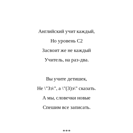
Английский учит каждый,
Но уровень С2
Засвоит же не каждый
Учитель, на раз-два.
Вы учите детишек,
Не \"Зэ\", а \"(З)э\" сказать.
А мы, словечки новые
Спешим все записать.
***