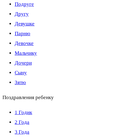
Подруге
Другу
Девушке
Парню
Девочке
Мальчику
Дочери
Сыну
Зятю
Поздравления ребенку
1 Годик
2 Года
3 Года