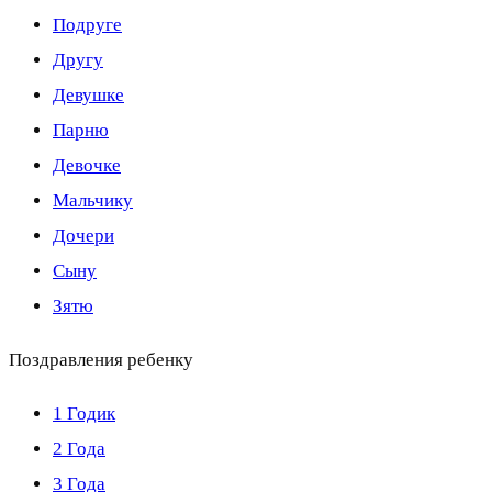
Подруге
Другу
Девушке
Парню
Девочке
Мальчику
Дочери
Сыну
Зятю
Поздравления ребенку
1 Годик
2 Года
3 Года