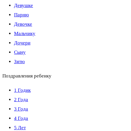
Девушке
Парню
Девочке
Мальчику
Дочери
Сыну
Зятю
Поздравления ребенку
1 Годик
2 Года
3 Года
4 Года
5 Лет